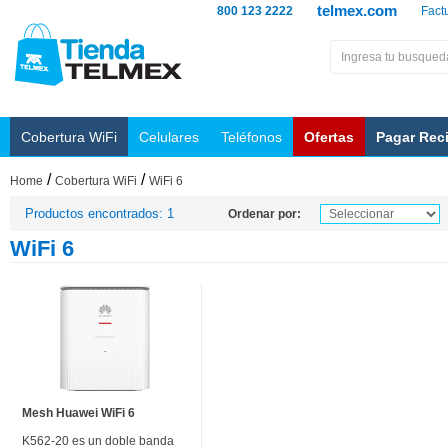
telmex.com
800 123 2222
Fact
Cobertura WiFi
Celulares
Teléfonos
Ofertas
Pagar Rec
/
/
Home
Cobertura WiFi
WiFi 6
Productos encontrados: 1
Ordenar por:
WiFi 6
Mesh Huawei WiFi 6
K562-20 es un doble banda