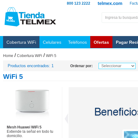
telmex.com
800 123 2222
Fact
Cobertura WiFi
Celulares
Teléfonos
Ofertas
Pagar Rec
/
/
Home
Cobertura WiFi
WiFi 5
Productos encontrados: 1
Ordenar por:
WiFi 5
Mesh Huawei WiFi 5
Extiende la señal en todo tu
domicilio.