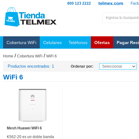
telmex.com
800 123 2222
Fact
Cobertura WiFi
Celulares
Teléfonos
Ofertas
Pagar Rec
/
/
Home
Cobertura WiFi
WiFi 6
Productos encontrados: 1
Ordenar por:
WiFi 6
Mesh Huawei WiFi 6
K562-20 es un doble banda