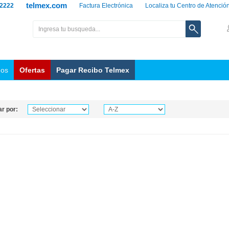
telmex.com
 2222
Factura Electrónica
Localiza tu Centro de Atenció
nos
Ofertas
Pagar Recibo Telmex
r por: