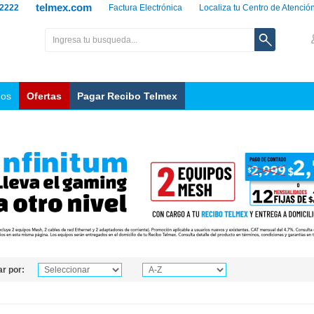
telmex.com
 2222
Factura Electrónica
Localiza tu Centro de Atenció
nos
Ofertas
Pagar Recibo Telmex
r por: