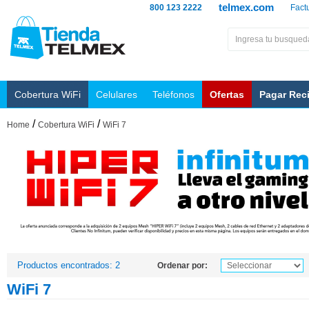
telmex.com
800 123 2222
Fact
Cobertura WiFi
Celulares
Teléfonos
Ofertas
Pagar Rec
/
/
Home
Cobertura WiFi
WiFi 7
Productos encontrados: 2
Ordenar por:
WiFi 7