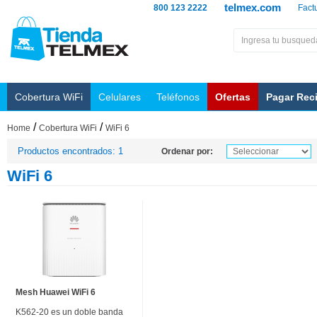
telmex.com
800 123 2222
Fact
Cobertura WiFi
Celulares
Teléfonos
Ofertas
Pagar Rec
/
/
Home
Cobertura WiFi
WiFi 6
Productos encontrados: 1
Ordenar por:
WiFi 6
Mesh Huawei WiFi 6
K562-20 es un doble banda