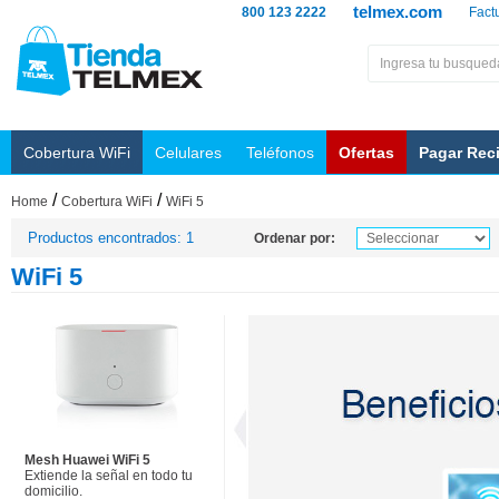
telmex.com
800 123 2222
Fact
Cobertura WiFi
Celulares
Teléfonos
Ofertas
Pagar Rec
/
/
Home
Cobertura WiFi
WiFi 5
Productos encontrados: 1
Ordenar por:
WiFi 5
Mesh Huawei WiFi 5
Extiende la señal en todo tu
domicilio.