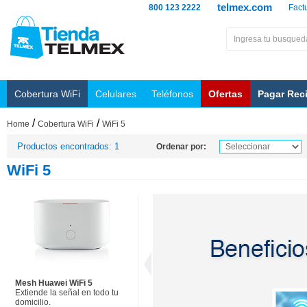
telmex.com
800 123 2222
Fact
Cobertura WiFi
Celulares
Teléfonos
Ofertas
Pagar Rec
/
/
Home
Cobertura WiFi
WiFi 5
Productos encontrados: 1
Ordenar por:
WiFi 5
Mesh Huawei WiFi 5
Extiende la señal en todo tu
domicilio.