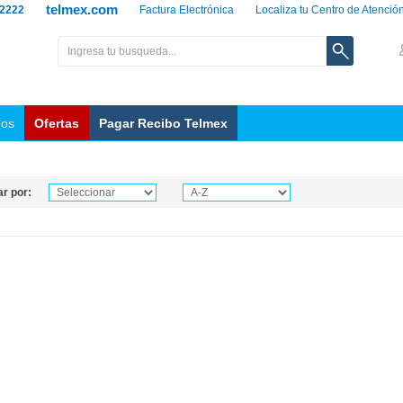
telmex.com
 2222
Factura Electrónica
Localiza tu Centro de Atenció
nos
Ofertas
Pagar Recibo Telmex
r por: