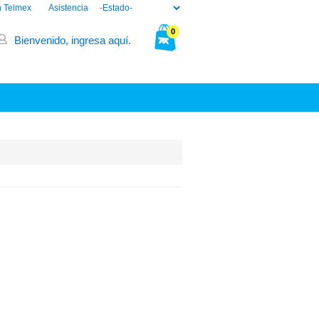
n Telmex
Asistencia
0
Bienvenido, ingresa aquí.
Tu bolsa está vacía.