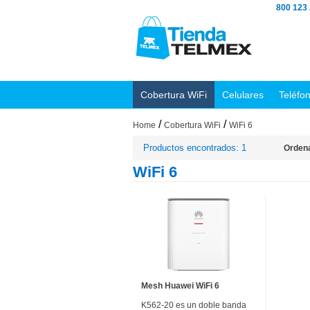
800 123
Cobertura WiFi
Celulares
Teléfo
/
/
Home
Cobertura WiFi
WiFi 6
Productos encontrados: 1
Ordena
WiFi 6
Mesh Huawei WiFi 6
K562-20 es un doble banda