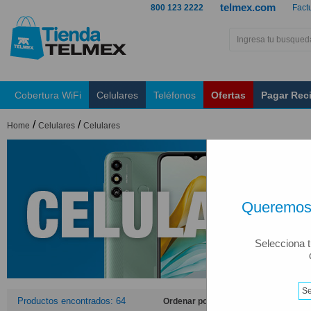
telmex.com
800 123 2222
Fact
Cobertura WiFi
Celulares
Teléfonos
Ofertas
Pagar Rec
/
/
Home
Celulares
Celulares
Queremos 
Selecciona t
Productos encontrados: 64
Ordenar por: