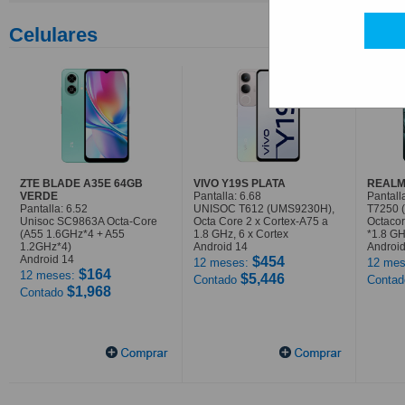
Celulares
ZTE BLADE A35E 64GB
VIVO Y19S PLATA
REALM
VERDE
Pantalla: 6.68
Pantall
Pantalla: 6.52
UNISOC T612 (UMS9230H),
T7250 
Unisoc SC9863A Octa-Core
Octa Core 2 x Cortex-A75 a
Octaco
(A55 1.6GHz*4 + A55
1.8 GHz, 6 x Cortex
*1.8 G
1.2GHz*4)
Android 14
Android
Android 14
$454
12 meses:
12 mes
$164
12 meses:
$5,446
Contado
Conta
$1,968
Contado