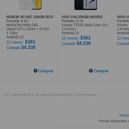
HONOR 4G X6C 256GB BCO
VIVO Y04 256GB NEGRO
VIVO 
Pantalla: 6.61"
Pantalla: 6.74
Pantall
MediaTek Helio G81
Unisoc T7225 Octa Core ( 8 x
Unisoc 
Ultra2*A75 2.0Ghz + 6*A55
1.8 GHz )
1.8 GHz
1.7Ghz
Android 14
Android
Android 15
$361
12 meses:
12 mes
$361
12 meses:
$4,330
Contado
Conta
$4,330
Contado
C.A.T. máximo 88.35 %. En meses sin intereses C.A.T. 0 % informativo.
Precio
Precios expresados 