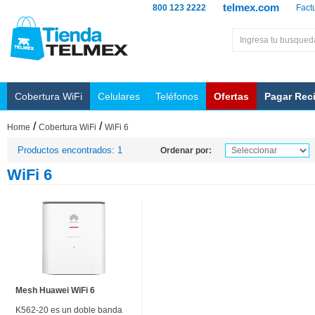
telmex.com
800 123 2222
Fact
Cobertura WiFi
Celulares
Teléfonos
Ofertas
Pagar Rec
/
/
Home
Cobertura WiFi
WiFi 6
Productos encontrados: 1
Ordenar por:
WiFi 6
Mesh Huawei WiFi 6
K562-20 es un doble banda