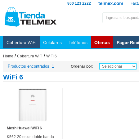
telmex.com
800 123 2222
Fact
Cobertura WiFi
Celulares
Teléfonos
Ofertas
Pagar Rec
/
/
Home
Cobertura WiFi
WiFi 6
Productos encontrados: 1
Ordenar por:
WiFi 6
Mesh Huawei WiFi 6
K562-20 es un doble banda