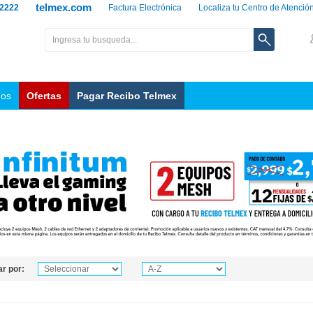
telmex.com
 2222
Factura Electrónica
Localiza tu Centro de Atenció
nos
Ofertas
Pagar Recibo Telmex
r por: