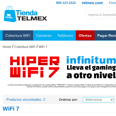
telmex.com
800 123 2222
Fact
Cobertura WiFi
Celulares
Teléfonos
Ofertas
Pagar Rec
/
/
Home
Cobertura WiFi
WiFi 7
Productos encontrados: 2
Ordenar por:
WiFi 7