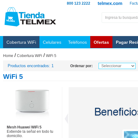
telmex.com
800 123 2222
Fact
Cobertura WiFi
Celulares
Teléfonos
Ofertas
Pagar Rec
/
/
Home
Cobertura WiFi
WiFi 5
Productos encontrados: 1
Ordenar por:
WiFi 5
Mesh Huawei WiFi 5
Extiende la señal en todo tu
domicilio.