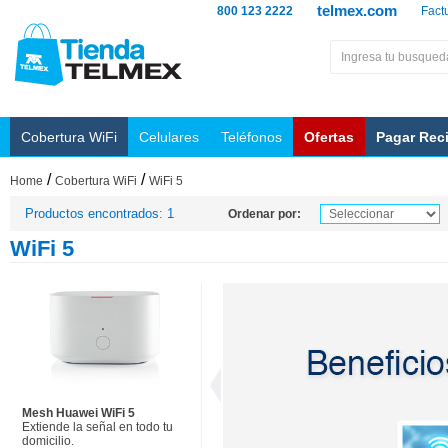
telmex.com
800 123 2222
Fact
Cobertura WiFi
Celulares
Teléfonos
Ofertas
Pagar Rec
/
/
Home
Cobertura WiFi
WiFi 5
Productos encontrados: 1
Ordenar por:
WiFi 5
Mesh Huawei WiFi 5
Extiende la señal en todo tu
domicilio.