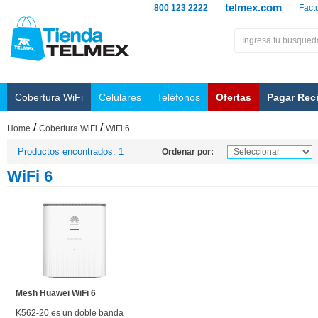
telmex.com
800 123 2222
Fact
Cobertura WiFi
Celulares
Teléfonos
Ofertas
Pagar Rec
/
/
Home
Cobertura WiFi
WiFi 6
Productos encontrados: 1
Ordenar por:
WiFi 6
Mesh Huawei WiFi 6
K562-20 es un doble banda