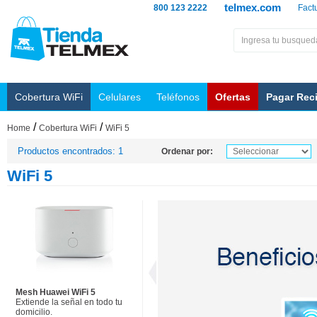
telmex.com
800 123 2222
Fact
Cobertura WiFi
Celulares
Teléfonos
Ofertas
Pagar Rec
/
/
Home
Cobertura WiFi
WiFi 5
Productos encontrados: 1
Ordenar por:
WiFi 5
Mesh Huawei WiFi 5
Extiende la señal en todo tu
domicilio.