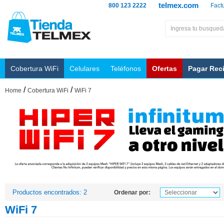
telmex.com
800 123 2222
Fact
Cobertura WiFi
Celulares
Teléfonos
Ofertas
Pagar Rec
/
/
Home
Cobertura WiFi
WiFi 7
Productos encontrados: 2
Ordenar por:
WiFi 7