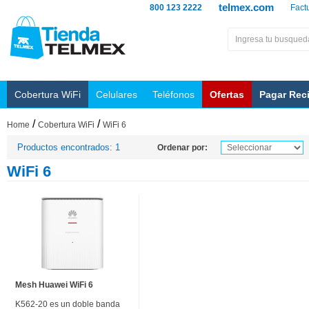
telmex.com
800 123 2222
Fact
Cobertura WiFi
Celulares
Teléfonos
Ofertas
Pagar Rec
/
/
Home
Cobertura WiFi
WiFi 6
Productos encontrados: 1
Ordenar por:
WiFi 6
Mesh Huawei WiFi 6
K562-20 es un doble banda