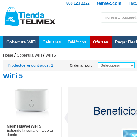
telmex.com
800 123 2222
Fact
Cobertura WiFi
Celulares
Teléfonos
Ofertas
Pagar Rec
/
/
Home
Cobertura WiFi
WiFi 5
Productos encontrados: 1
Ordenar por:
WiFi 5
Mesh Huawei WiFi 5
Extiende la señal en todo tu
domicilio.