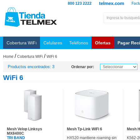
telmex.com
800 123 2222
Fact
Cobertura WiFi
Celulares
Teléfonos
Ofertas
Pagar Rec
/
/
Home
Cobertura WiFi
WiFi 6
Productos encontrados: 3
Ordenar por:
WiFi 6
Mesh Velop Linksys
Mesh Tp-Link WiFi 6
Mesh H
MX8400C
TRI BAND
HX520 mantiene roaming sin
K562-2