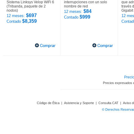
Sistema Linksys Velop WiFi 6
interrupciones con un solo
que adm
(Tribanda, paquete de 2
nombre de red
través 
nodos)
Gigabit
$84
12 meses:
$697
12 meses:
12 mes
$999
Contado
$8,359
Contado
Conta
Precio
Precios expresados 
Código de Ética
|
Asistencia y Soporte
|
Consulta CAT
|
Aviso d
© Derechos Reservado