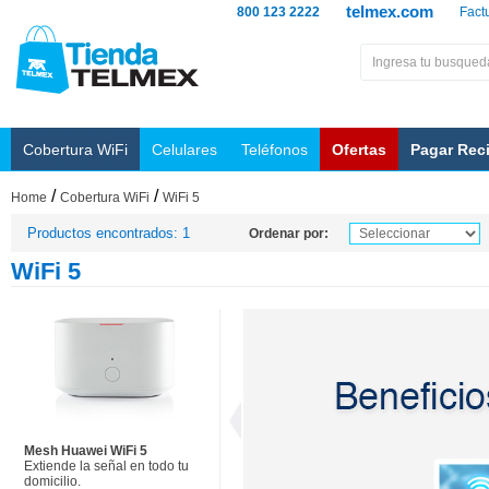
telmex.com
800 123 2222
Fact
Cobertura WiFi
Celulares
Teléfonos
Ofertas
Pagar Rec
/
/
Home
Cobertura WiFi
WiFi 5
Productos encontrados: 1
Ordenar por:
WiFi 5
Mesh Huawei WiFi 5
Extiende la señal en todo tu
domicilio.