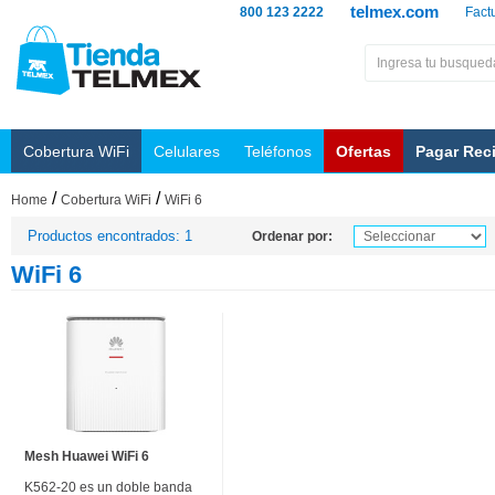
telmex.com
800 123 2222
Fact
Cobertura WiFi
Celulares
Teléfonos
Ofertas
Pagar Rec
/
/
Home
Cobertura WiFi
WiFi 6
Productos encontrados: 1
Ordenar por:
WiFi 6
Mesh Huawei WiFi 6
K562-20 es un doble banda