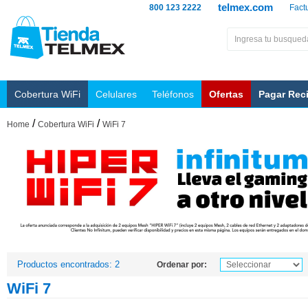
telmex.com
800 123 2222
Fact
Cobertura WiFi
Celulares
Teléfonos
Ofertas
Pagar Rec
/
/
Home
Cobertura WiFi
WiFi 7
Productos encontrados: 2
Ordenar por:
WiFi 7