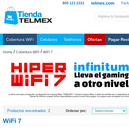
telmex.com
800 123 2222
Fact
Cobertura WiFi
Celulares
Teléfonos
Ofertas
Pagar Rec
/
/
Home
Cobertura WiFi
WiFi 7
Productos encontrados: 2
Ordenar por:
WiFi 7