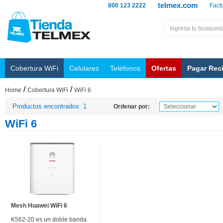
telmex.com
800 123 2222
Fact
Cobertura WiFi
Celulares
Teléfonos
Ofertas
Pagar Rec
/
/
Home
Cobertura WiFi
WiFi 6
Productos encontrados: 1
Ordenar por:
WiFi 6
Mesh Huawei WiFi 6
K562-20 es un doble banda