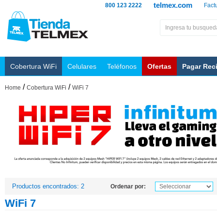
telmex.com
800 123 2222
Fact
Cobertura WiFi
Celulares
Teléfonos
Ofertas
Pagar Rec
/
/
Home
Cobertura WiFi
WiFi 7
Productos encontrados: 2
Ordenar por:
WiFi 7