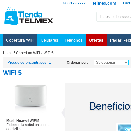
telmex.com
800 123 2222
Fact
Cobertura WiFi
Celulares
Teléfonos
Ofertas
Pagar Rec
/
/
Home
Cobertura WiFi
WiFi 5
Productos encontrados: 1
Ordenar por:
WiFi 5
Mesh Huawei WiFi 5
Extiende la señal en todo tu
domicilio.