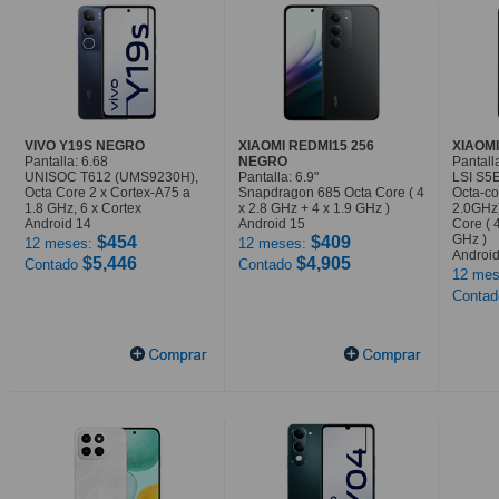
VIVO Y19S NEGRO
XIAOMI REDMI15 256
XIAOMI
Pantalla: 6.68
NEGRO
Pantalla
UNISOC T612 (UMS9230H),
Pantalla: 6.9"
LSI S5
Octa Core 2 x Cortex-A75 a
Snapdragon 685 Octa Core ( 4
Octa-co
1.8 GHz, 6 x Cortex
x 2.8 GHz + 4 x 1.9 GHz )
2.0GHz
Android 14
Android 15
Core ( 
GHz )
$454
$409
12 meses:
12 meses:
Android
$5,446
$4,905
Contado
Contado
12 mes
Conta