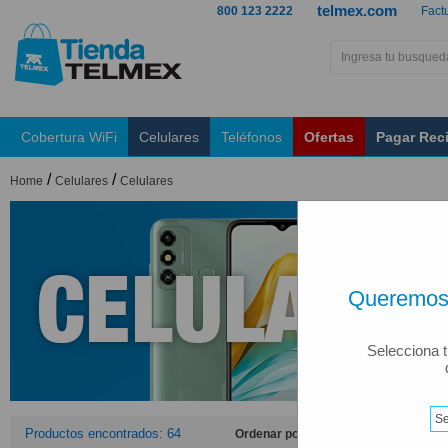
telmex.com
800 123 2222
Fact
Cobertura WiFi
Celulares
Teléfonos
Ofertas
Pagar Rec
/
/
Home
Celulares
Celulares
Queremos 
Selecciona t
Productos encontrados: 64
Ordenar por: