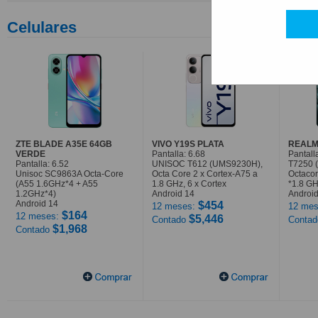
Celulares
ZTE BLADE A35E 64GB
VIVO Y19S PLATA
REALM
VERDE
Pantalla: 6.68
Pantall
Pantalla: 6.52
UNISOC T612 (UMS9230H),
T7250 
Unisoc SC9863A Octa-Core
Octa Core 2 x Cortex-A75 a
Octaco
(A55 1.6GHz*4 + A55
1.8 GHz, 6 x Cortex
*1.8 G
1.2GHz*4)
Android 14
Android
Android 14
$454
12 meses:
12 mes
$164
12 meses:
$5,446
Contado
Conta
$1,968
Contado