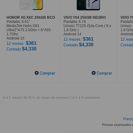
HONOR 4G X6C 256GB BCO
VIVO Y04 256GB NEGRO
VIVO 
Pantalla: 6.61"
Pantalla: 6.74
Pantall
MediaTek Helio G81
Unisoc T7225 Octa Core ( 8 x
Unisoc 
Ultra2*A75 2.0Ghz + 6*A55
1.8 GHz )
1.8 GHz
1.7Ghz
Android 14
Android
Android 15
$361
12 meses:
12 mes
$361
12 meses:
$4,330
Contado
Conta
$4,330
Contado
C.A.T. máximo 88.35 %. En meses sin intereses C.A.T. 0 % informativo.
Precio
Precios expresados 