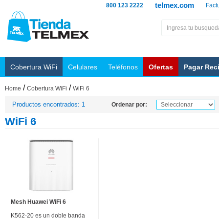
telmex.com
800 123 2222
Fact
Cobertura WiFi
Celulares
Teléfonos
Ofertas
Pagar Rec
/
/
Home
Cobertura WiFi
WiFi 6
Productos encontrados: 1
Ordenar por:
WiFi 6
Mesh Huawei WiFi 6
K562-20 es un doble banda