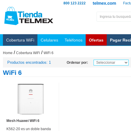
telmex.com
800 123 2222
Fact
Cobertura WiFi
Celulares
Teléfonos
Ofertas
Pagar Rec
/
/
Home
Cobertura WiFi
WiFi 6
Productos encontrados: 1
Ordenar por:
WiFi 6
Mesh Huawei WiFi 6
K562-20 es un doble banda