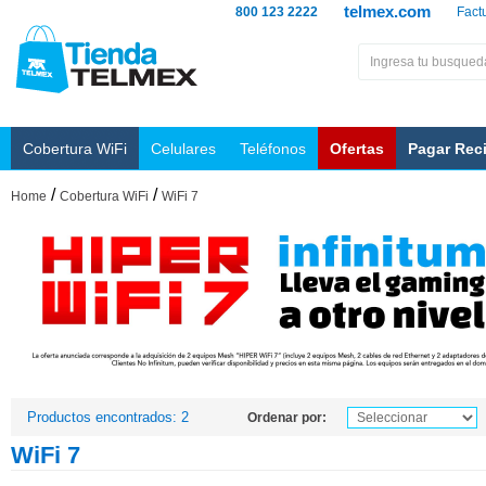
telmex.com
800 123 2222
Fact
Cobertura WiFi
Celulares
Teléfonos
Ofertas
Pagar Rec
/
/
Home
Cobertura WiFi
WiFi 7
Productos encontrados: 2
Ordenar por:
WiFi 7