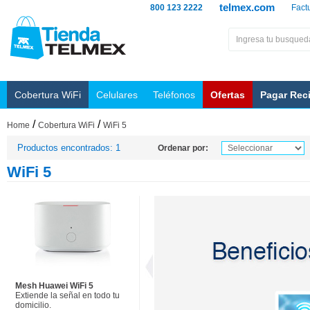
telmex.com
800 123 2222
Fact
Cobertura WiFi
Celulares
Teléfonos
Ofertas
Pagar Rec
/
/
Home
Cobertura WiFi
WiFi 5
Productos encontrados: 1
Ordenar por:
WiFi 5
Mesh Huawei WiFi 5
Extiende la señal en todo tu
domicilio.