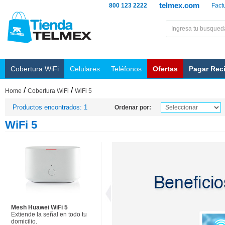
telmex.com
800 123 2222
Fact
Cobertura WiFi
Celulares
Teléfonos
Ofertas
Pagar Rec
/
/
Home
Cobertura WiFi
WiFi 5
Productos encontrados: 1
Ordenar por:
WiFi 5
Mesh Huawei WiFi 5
Extiende la señal en todo tu
domicilio.