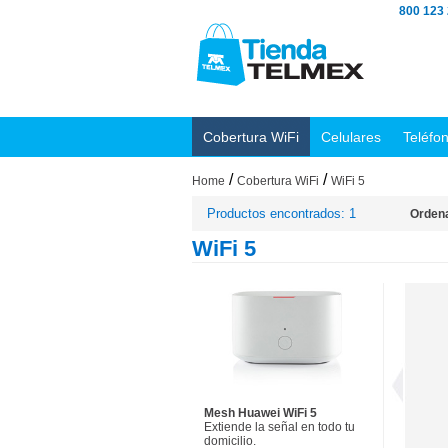
800 123
Cobertura WiFi
Celulares
Teléfo
/
/
Home
Cobertura WiFi
WiFi 5
Productos encontrados: 1
Ordena
WiFi 5
Mesh Huawei WiFi 5
Extiende la señal en todo tu
domicilio.