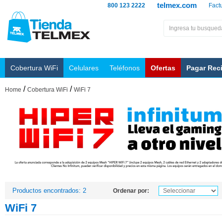
telmex.com
800 123 2222
Fact
Cobertura WiFi
Celulares
Teléfonos
Ofertas
Pagar Rec
/
/
Home
Cobertura WiFi
WiFi 7
Productos encontrados: 2
Ordenar por:
WiFi 7