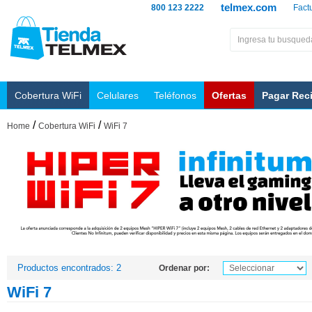
telmex.com
800 123 2222
Fact
Cobertura WiFi
Celulares
Teléfonos
Ofertas
Pagar Rec
/
/
Home
Cobertura WiFi
WiFi 7
Productos encontrados: 2
Ordenar por:
WiFi 7