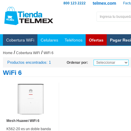
telmex.com
800 123 2222
Fact
Cobertura WiFi
Celulares
Teléfonos
Ofertas
Pagar Rec
/
/
Home
Cobertura WiFi
WiFi 6
Productos encontrados: 1
Ordenar por:
WiFi 6
Mesh Huawei WiFi 6
K562-20 es un doble banda