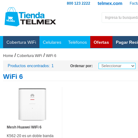
telmex.com
800 123 2222
Fact
Cobertura WiFi
Celulares
Teléfonos
Ofertas
Pagar Rec
/
/
Home
Cobertura WiFi
WiFi 6
Productos encontrados: 1
Ordenar por:
WiFi 6
Mesh Huawei WiFi 6
K562-20 es un doble banda