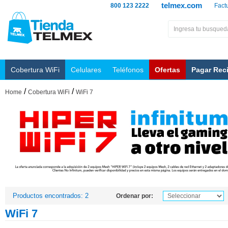
telmex.com
800 123 2222
Fact
Cobertura WiFi
Celulares
Teléfonos
Ofertas
Pagar Rec
/
/
Home
Cobertura WiFi
WiFi 7
Productos encontrados: 2
Ordenar por:
WiFi 7