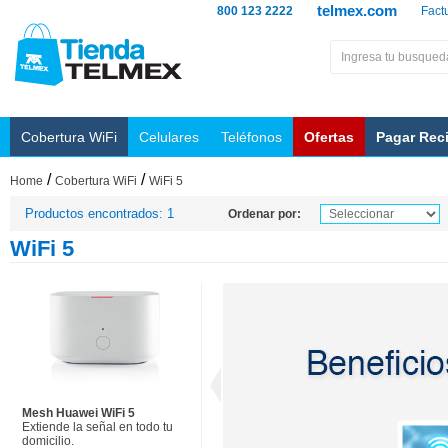
telmex.com
800 123 2222
Fact
Cobertura WiFi
Celulares
Teléfonos
Ofertas
Pagar Rec
/
/
Home
Cobertura WiFi
WiFi 5
Productos encontrados: 1
Ordenar por:
WiFi 5
Mesh Huawei WiFi 5
Extiende la señal en todo tu
domicilio.