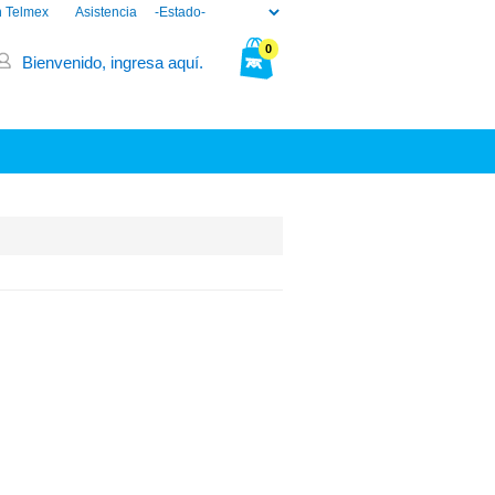
n Telmex
Asistencia
0
Bienvenido, ingresa aquí.
Tu bolsa está vacía.