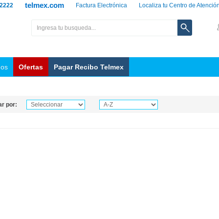
telmex.com
 2222
Factura Electrónica
Localiza tu Centro de Atenció
nos
Ofertas
Pagar Recibo Telmex
r por: