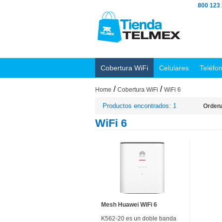
800 123
Cobertura WiFi
Celulares
Teléfo
/
/
Home
Cobertura WiFi
WiFi 6
Productos encontrados: 1
Ordena
WiFi 6
Mesh Huawei WiFi 6
K562-20 es un doble banda