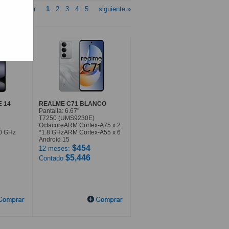
« anterior
1
2
3
4
5
siguiente »
E 14
REALME C71 BLANCO
Pantalla: 6.67"
T7250 (UMS9230E)
OctacoreARM Cortex-A75 x 2
.0 GHz
*1.8 GHzARM Cortex-A55 x 6
Android 15
$454
12 meses:
$5,446
Contado