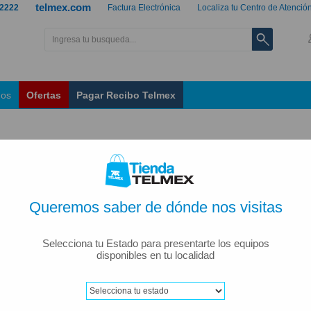
telmex.com
 2222
Factura Electrónica
Localiza tu Centro de Atenció
nos
Ofertas
Pagar Recibo Telmex
Queremos saber de dónde nos visitas
Selecciona tu Estado para presentarte los equipos
disponibles en tu localidad
ar por: