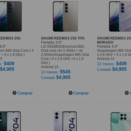
REDMI15 256
XIAOMI REDMI15 256 TITA
XIAOMI REDMI15 25
Pantalla: 6.9"
MORADO
6.9"
LSI S5E8835(Exynos1380),
Pantalla: 6.9"
on 685 Octa Core ( 4
Octa-core (4x 2.4GHz + 4x
Snapdragon 685 Octa
 + 4 x 1.9 GHz )
2.0GHz)Snapdragon 685 Octa
x 2.8 GHz + 4 x 1.9 G
15
Core ( 4 x 2.8 GHz +4 x 1.9
Android 15
GHz )
$409
$409
s:
12 meses:
Android 15
$4,905
$4,905
Contado
$545
12 meses:
$4,905
Contado