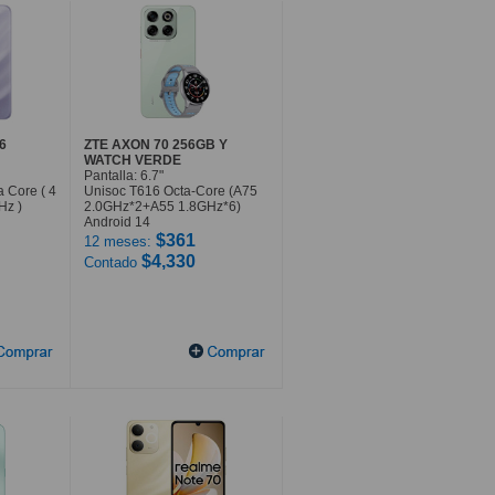
6
ZTE AXON 70 256GB Y
WATCH VERDE
Pantalla: 6.7"
 Core ( 4
Unisoc T616 Octa-Core (A75
Hz )
2.0GHz*2+A55 1.8GHz*6)
Android 14
$361
12 meses:
$4,330
Contado