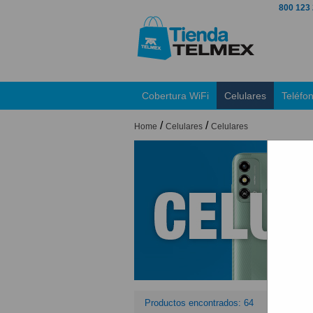
800 123
Cobertura WiFi
Celulares
Teléfo
/
/
Home
Celulares
Celulares
Productos encontrados: 64
Orden