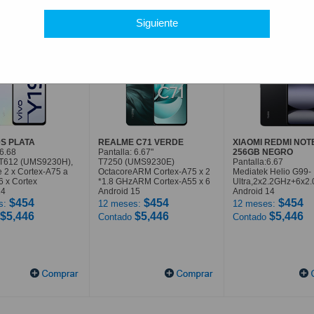
Siguiente
9S PLATA
REALME C71 VERDE
XIAOMI REDMI NOT
 6.68
Pantalla: 6.67"
256GB NEGRO
T612 (UMS9230H),
T7250 (UMS9230E)
Pantalla:6.67
 2 x Cortex-A75 a
OctacoreARM Cortex-A75 x 2
Mediatek Helio G99-
6 x Cortex
*1.8 GHzARM Cortex-A55 x 6
Ultra,2x2.2GHz+6x2
14
Android 15
Android 14
$454
$454
$454
s:
12 meses:
12 meses:
$5,446
$5,446
$5,446
Contado
Contado