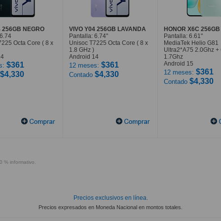
4 256GB NEGRO
VIVO Y04 256GB LAVANDA
HONOR X6C 256GB
 6.74
Pantalla: 6.74"
Pantalla: 6.61"
225 Octa Core ( 8 x
Unisoc T7225 Octa Core ( 8 x
MediaTek Helio G81
1.8 GHz )
Ultra2*A75 2.0Ghz +
14
Android 14
1.7Ghz
Android 15
$361
$361
s:
12 meses:
$361
12 meses:
$4,330
$4,330
Contado
$4,330
Contado
0 % informativo.
Precios exclusivos en línea.
Precios expresados en Moneda Nacional en montos totales.