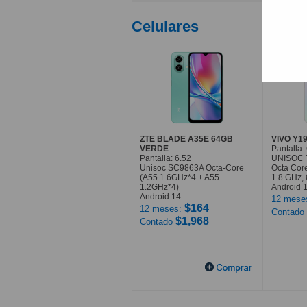
Celulares
ZTE BLADE A35E 64GB
VIVO Y1
VERDE
Pantalla:
Pantalla: 6.52
UNISOC 
Unisoc SC9863A Octa-Core
Octa Core
(A55 1.6GHz*4 + A55
1.8 GHz, 
1.2GHz*4)
Android 
Android 14
12 mese
$164
12 meses:
Contado
$1,968
Contado