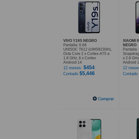
VIVO Y19S NEGRO
XIAOMI 
Pantalla: 6.68
NEGRO
UNISOC T612 (UMS9230H),
Pantalla: 
Octa Core 2 x Cortex-A75 a
Snapdrag
1.8 GHz, 6 x Cortex
x 2.8 GHz
Android 14
Android 
$454
12 meses:
12 mese
$5,446
Contado
Contado