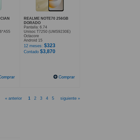
 CIAN
REALME NOTE70 256GB
DORADO
Pantalla: 6.74
 6*A55
Unisoc T7250 (UMS9230E)
Octacore
Android 15
$323
12 meses:
$3,870
Contado
« anterior
1
2
3
4
5
siguiente »