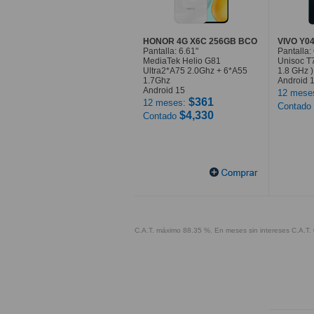
HONOR 4G X6C 256GB BCO
VIVO Y0
Pantalla: 6.61"
Pantalla:
MediaTek Helio G81
Unisoc T7
Ultra2*A75 2.0Ghz + 6*A55
1.8 GHz )
1.7Ghz
Android 
Android 15
12 mese
$361
12 meses:
Contado
$4,330
Contado
C.A.T. máximo 88.35 %. En meses sin intereses C.A.T. 