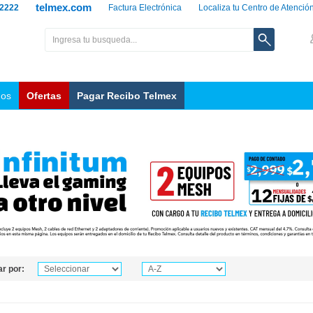
telmex.com
 2222
Factura Electrónica
Localiza tu Centro de Atenció
nos
Ofertas
Pagar Recibo Telmex
r por: