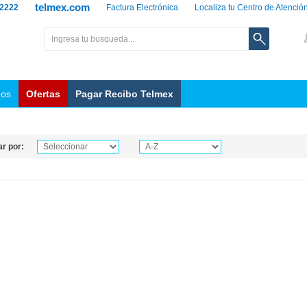
telmex.com
 2222
Factura Electrónica
Localiza tu Centro de Atenció
nos
Ofertas
Pagar Recibo Telmex
r por: