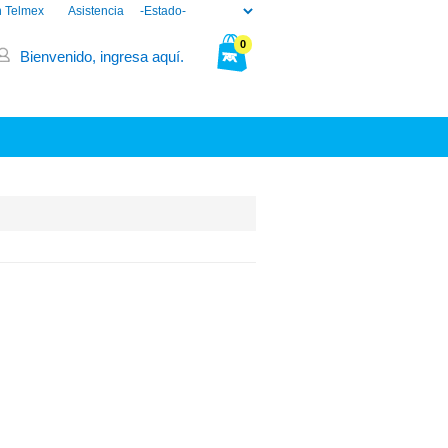
n Telmex
Asistencia
0
Bienvenido, ingresa aquí.
Tu bolsa está vacía.