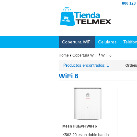
800 123
Cobertura WiFi
Celulares
Teléfo
/
/
Home
Cobertura WiFi
WiFi 6
Productos encontrados: 1
Ordena
WiFi 6
Mesh Huawei WiFi 6
K562-20 es un doble banda