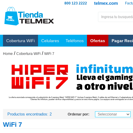
telmex.com
800 123 2222
Fact
Cobertura WiFi
Celulares
Teléfonos
Ofertas
Pagar Rec
/
/
Home
Cobertura WiFi
WiFi 7
Productos encontrados: 2
Ordenar por:
WiFi 7