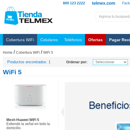
telmex.com
800 123 2222
Fact
Cobertura WiFi
Celulares
Teléfonos
Ofertas
Pagar Rec
/
/
Home
Cobertura WiFi
WiFi 5
Productos encontrados: 1
Ordenar por:
WiFi 5
Mesh Huawei WiFi 5
Extiende la señal en todo tu
domicilio.