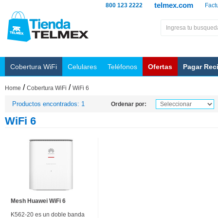
telmex.com
800 123 2222
Fact
Cobertura WiFi
Celulares
Teléfonos
Ofertas
Pagar Rec
/
/
Home
Cobertura WiFi
WiFi 6
Productos encontrados: 1
Ordenar por:
WiFi 6
Mesh Huawei WiFi 6
K562-20 es un doble banda